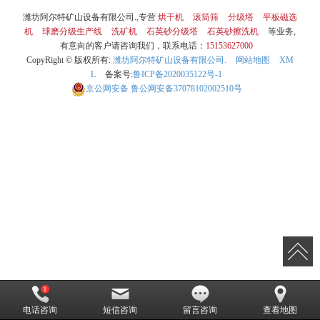
潍坊阿尔特矿山设备有限公司.,专营
烘干机
滚筒筛
分级塔
平板磁选
机
球磨分级生产线
洗矿机
石英砂分级塔
石英砂擦洗机
等业务,
有意向的客户请咨询我们，联系电话：
15153627000
CopyRight © 版权所有:
潍坊阿尔特矿山设备有限公司.
网站地图
XM
L
备案号:
鲁ICP备2020035122号-1
京公网安备
鲁公网安备37078102002510号
电话咨询
短信咨询
留言咨询
查看地图