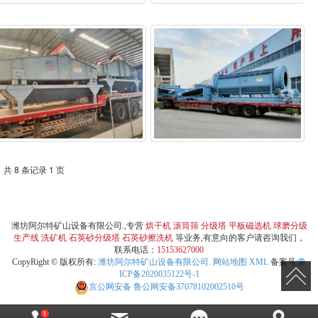
共 8 条记录 1 页
潍坊阿尔特矿山设备有限公司.,专营
烘干机
滚筒筛
分级塔
平板磁选机
球磨分级
生产线
洗矿机
石英砂分级塔
石英砂擦洗机
等业务,有意向的客户请咨询我们，
联系电话：
15153627000
CopyRight © 版权所有:
潍坊阿尔特矿山设备有限公司.
网站地图
XML
备案号:
鲁
ICP备2020035122号-1
京公网安备
鲁公网安备37078102002510号