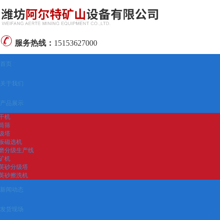
服务热线：
15153627000
首页
关于我们
产品展示
干机
筒筛
级塔
板磁选机
磨分级生产线
矿机
英砂分级塔
英砂擦洗机
新闻动态
发货现场